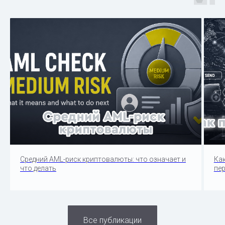
Средний AML-риск криптовалюты: что означает и
Ка
что делать
пе
Все публикации