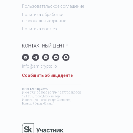
Пользовательское соглашение
Политика обработки
персональных данных
Политика cookies
КОНТАКТНЫЙ ЦЕНТР
info@amlcrypto.io
Сообщить об инциденте
ООО АМЛ Крипто
ИНН 9731092966 | ОГРН 1227700289695
121 205, город Москва, тер
Инновационного Центра Сколково,
Большой б-р, д. 42 стр. 1