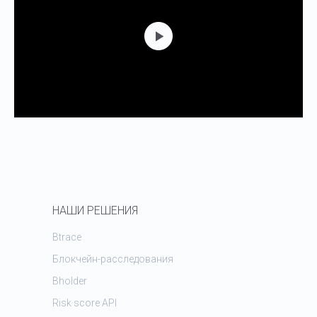
НАШИ РЕШЕНИЯ
Btrace
Блокчейн-расследования
Bholder
Risk score API