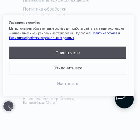
Пользовательское соглашение
Политика обработки
персональных данных
Управление cookies
Политика cookies
Мы используем обязательные cookies для работы сайта, а с вашего согласия
— аналитические и рекламные технологии. Подробнее:
Политика cookies
и
Политика обработки персональных данных
.
КОНТАКТНЫЙ ЦЕНТР
Принять все
info@amlcrypto.io
Отклонить все
Сообщить об инциденте
Настроить
ООО АМЛ Крипто
ИНН 9731092966 | ОГРН 1227700289695
121 205, город Москва, тер
Инновационного Центра Сколково,
Большой б-р, д. 42 стр. 1