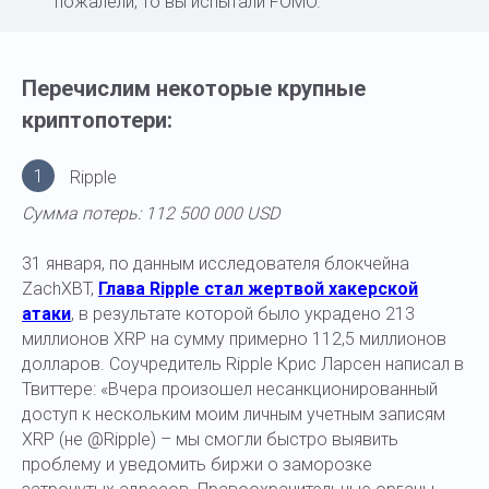
пожалели, то вы испытали FOMO.
Перечислим некоторые крупные
криптопотери:
1
Ripple
Сумма потерь: 112 500 000 USD
31 января, по данным исследователя блокчейна
ZachXBT,
Глава Ripple стал жертвой хакерской
атаки
, в результате которой было украдено 213
миллионов XRP на сумму примерно 112,5 миллионов
долларов. Соучредитель Ripple Крис Ларсен написал в
Твиттере: «Вчера произошел несанкционированный
доступ к нескольким моим личным учетным записям
XRP (не @Ripple) – мы смогли быстро выявить
проблему и уведомить биржи о заморозке