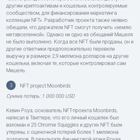
другим криптоактивам и кошельки, контролируемые
сообществом, для финансирования маркетинга
коллекции NFT». Разработчик проекта также неявно
обещали, что держатели NFT смогут получить «землю
метавселенной». Однако ни одно из обещаний Мишеля
не было выполнено. Когда все NFT были проданы, он и
другие ответчики предположительно перевели
выручку в размере 2,9 миллиона долларов на другие
кошельки, включая те, которые контролировал сам
Мишель.
3
NFT project Moonbirds
Сумма потерь: 1 000 000
USD
Кевин Роуз, основатель NFT-проекта Moonbirds,
написал в Твиттере, что его личный кошелек был
взломан и 25 Chromie Squiggles и других NFT были
утеряны, с оценочной потерей более 1 миллиона
долларов. В результате фишинговой атаки Роуза