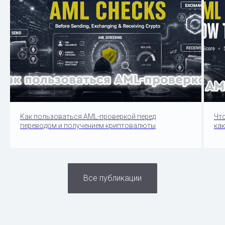
Как пользоваться AML-проверкой перед
Чт
переводом и получением криптовалюты
как
Все публикации