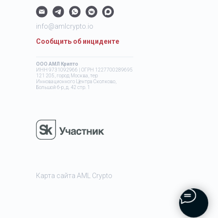
info@amlcrypto.io
Сообщить об инциденте
ООО АМЛ Крипто
ИНН 9731092966 | ОГРН 1227700289695
121 205, город Москва, тер
Инновационного Центра Сколково,
Большой б-р, д. 42 стр. 1
Карта сайта AML Crypto