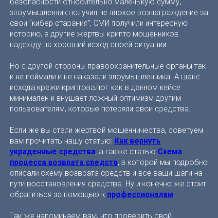
безопасности относительно маленькую сумму,
злоумышленник получил не плохое вознаграждение за
свои “кибер старания”, СМИ получили интересную
историю, а другие жертвы крипто мошенников
надежду на хороший исход своей ситуации.
Но с другой стороны правоохранительные органы так
и не поймали и не наказали злоумышленника. А шанс
исхода кражи криптовалют как в данном кейсе
минимален и внушает ложный оптимизм другим
пользователям, которые потеряли свои средства.
Если же вы стали жертвой мошенничества, советуем
вам прочитать нашу статью:
Как вернуть
украденные средства
, а также статью
Схема
процесса возврата средств
, в которой мы подробно
описали схему возврата средств и все ваши шаги на
пути восстановления средства. Ну и конечно же стоит
обратиться за помощью к
профессионалам
.
Так же напоминаем вам, что проверить свой