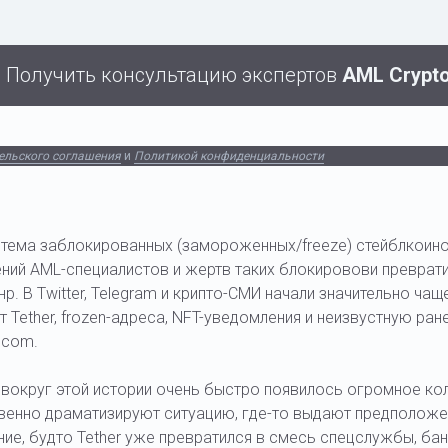
Получить консультацию экспертов
AML Crypt
ельского соглашения
и
Политикой конфиденциальности
 тема заблокированных (замороженных/freeze) стейблкоин
ний AML-специалистов и жертв таких блокировови преврати
р. В Twitter, Telegram и крипто-СМИ начали значительно ча
 Tether, frozen-адреса, NFT-уведомления и неизвустную ран
e.com.
 вокруг этой истории очень быстро появилось огромное к
венно драматизируют ситуацию, где-то выдают предположен
ие, будто Tether уже превратился в смесь спецслужбы, ба