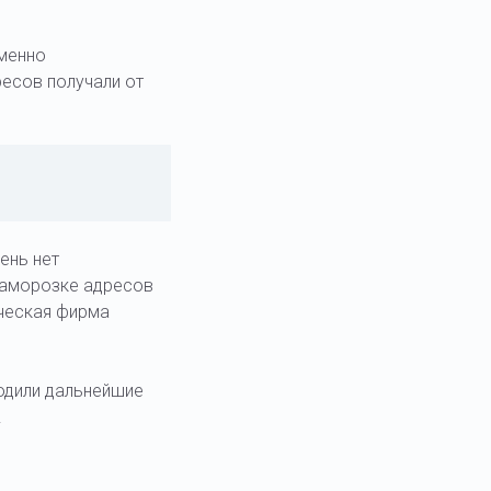
именно
ресов получали от
ень нет
 заморозке адресов
ическая фирма
ходили дальнейшие
.