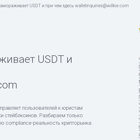
замораживает USDT и при чем здесь walletinquiries@willkie.com
аживает USDT и
.com
отправляет пользователей к юристам
овки стейблкоинов. Разбираем только
ю compliance-реальность крипторынка.