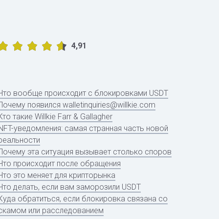
4,91
Что вообще происходит с блокировками USDT
Почему появился walletinquiries@willkie.com
Кто такие Willkie Farr & Gallagher
NFT-уведомления: самая странная часть новой
реальности
Почему эта ситуация вызывает столько споров
Что происходит после обращения
Что это меняет для крипторынка
Что делать, если вам заморозили USDT
Куда обратиться, если блокировка связана со
скамом или расследованием