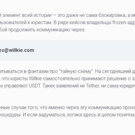
элемент всей истории — это даже не сама блокировка, а 
ьзователей к юристам. В ряде кейсов владельцы frozen-ад
ьбой продолжить коммуникацию через:
ies@willkie.com
атываться в фантазии про “тайную схему”. На сегодняшний д
 что юристы Willkie самостоятельно принимают решение о
м управляют USDT. Таких заявлений ни Tether, ни сама юрид
ные случаи того, что именно через эту коммуникацию про
процедуры. И если задуматься, логика здесь в целом понятна