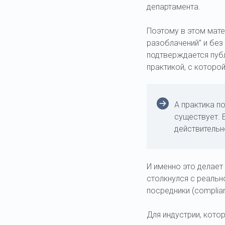
департамента.
Поэтому в этом мате
разоблачений” и без
подтверждается пуб
практикой, с которо
А практика по
существует. 
действительн
И именно это делае
столкнулся с реальн
посредники (complia
Для индустрии, кото