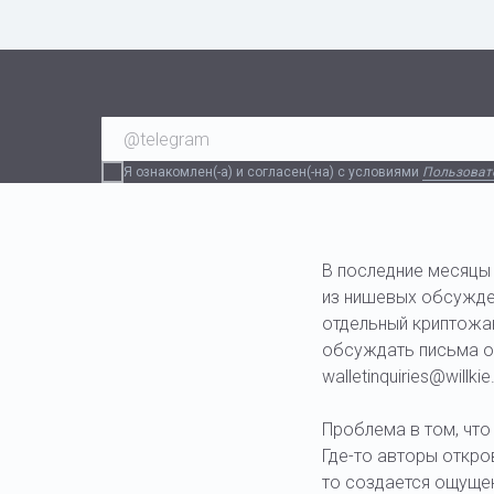
Я ознакомлен(-а) и согласен(-на) с условиями
Пользоват
В последние месяцы
из нишевых обсужде
отдельный криптожан
обсуждать письма от
walletinquiries@willki
Проблема в том, что
Где-то авторы откро
то создается ощущен