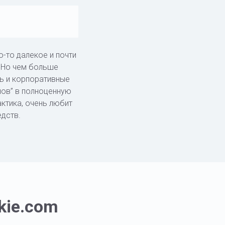
-то далекое и почти
. Но чем больше
ь и корпоративные
нов” в полноценную
ктика, очень любит
дств.
kie.com