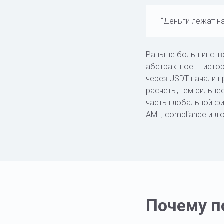
“Деньги лежат н
Раньше большинство 
абстрактное — истор
через USDT начали 
расчеты, тем сильне
часть глобальной фи
AML, compliance и 
Почему по