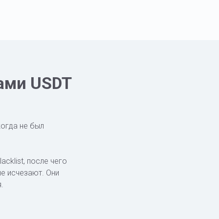
ками USDT
когда не был
cklist, после чего
не исчезают. Они
.