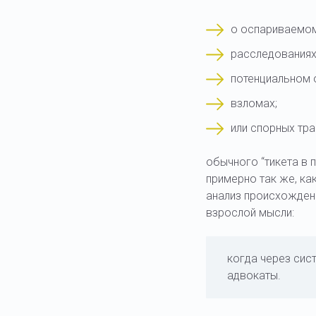
о оспариваемом
расследованиях
потенциальном о
взломах;
или спорных тра
обычного “тикета в 
примерно так же, ка
анализ происхождения
взрослой мысли:
когда через сис
адвокаты.