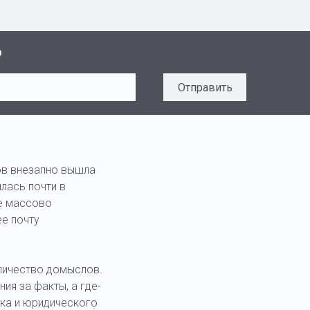
o
Отправить
ов внезапно вышла
лась почти в
ще массово
ее почту
оличество домыслов.
ия за факты, а где-
нка и юридического