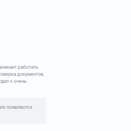
начинает работать
роверка документов,
одит к очень
ате появляются