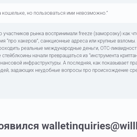
а кошельке, но пользоваться ими невозможно.”
участников рынка воспринимали freeze (заморозку) как что
ия “про хакеров”, санкционные адреса или крупные взломы
проходить реальные международные деньги, OTC-ликвидност
е стейблкоины начали превращаться из “инструмента крипта
нансовой инфраструктуры. А последняя, как показывает пра
людей, задающих неудобные вопросы про происхождение сре
явился walletinquiries@will