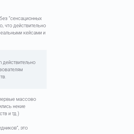
 без “сенсационных
о, что действительно
реальными кейсами и
om действительно
ьзователям
тв.
впервые массово
ились некие
в и тд.)
дников”, это