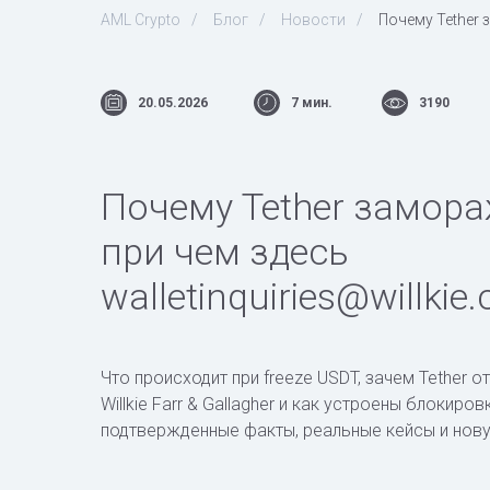
AML Crypto
/
Блог
/
Новости
/
Почему Tether 
20.05.2026
7 мин.
3190
Почему Tether замор
при чем здесь
walletinquiries@willkie
Что происходит при freeze USDT, зачем Tether 
Willkie Farr & Gallagher и как устроены блокир
подтвержденные факты, реальные кейсы и нову