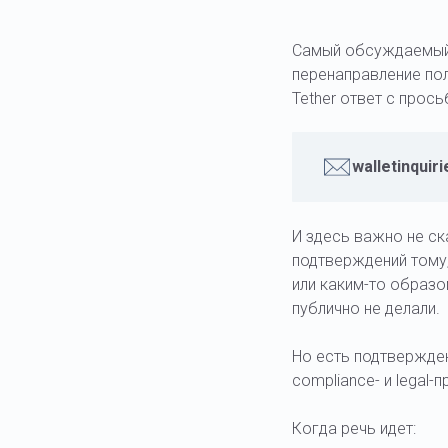
Самый обсуждаемый 
перенаправление пол
Tether ответ с прос
walletinquir
И здесь важно не ск
подтверждений тому,
или каким-то образо
публично не делали.
Но есть подтвержден
compliance- и legal-
Когда речь идет: