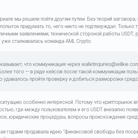
риале мы решили пойти другим путем. Без теорий заговора,
 попыток придумать то, чего никто не подтверждал. Только т
личными заявлениями; технической стороной работы USDT; 
й уже сталкивалась команда AML Crypto.
казывает, что коммуникация через walletinquiries@willkie.c
Более того — в ряде кейсов после такой коммуникации пол
о удавалось пройти проверку и добиться разморозки средс
т ситуацию особенно интересной. Потому что крипторынок 
остью, где между пользователем и его USDT внезапно появ
nce, юридические процедуры, вопросы происхождения средст
рая годами продавала идею “финансовой свободы без посре