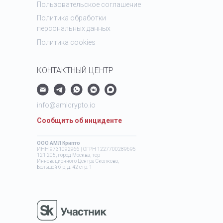
Пользовательское соглашение
Политика обработки
персональных данных
Политика cookies
КОНТАКТНЫЙ ЦЕНТР
info@amlcrypto.io
Сообщить об инциденте
ООО АМЛ Крипто
ИНН 9731092966 | ОГРН 1227700289695
121 205, город Москва, тер
Инновационного Центра Сколково,
Большой б-р, д. 42 стр. 1