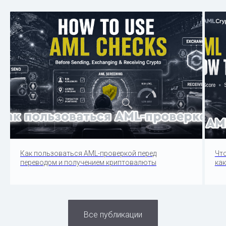
Как пользоваться AML-проверкой перед
Чт
переводом и получением криптовалюты
как
Все публикации