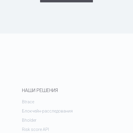
НАШИ РЕШЕНИЯ
Btrace
Блокчейн-расследования
Bholder
Risk score API